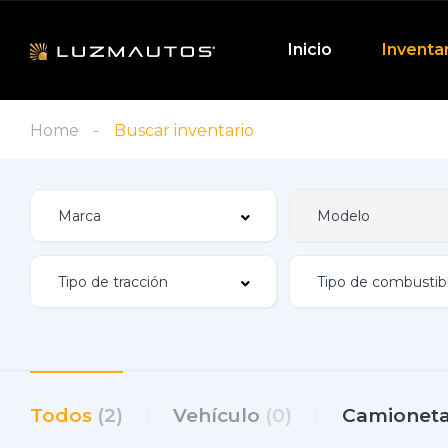
Inicio
Inventa
Home
Buscar inventario
Todos
(2)
Vehículo
(0)
Camionet