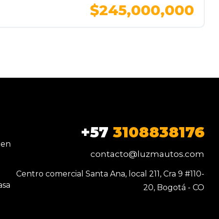
$245,000,000
+57
3108838176
 en
contacto@luzmautos.com
Centro comercial Santa Ana, local 211, Cra 9 #110-
asa
20, Bogotá - CO