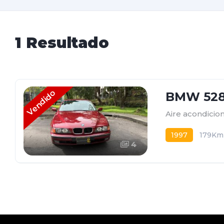
1 Resultado
Vendido
BMW 528 
Aire acondicio
1997
179Km
4