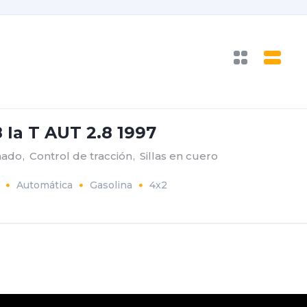
Ia T AUT 2.8 1997
nado
,
Control de tracción
,
Sillas en cuero
Automática
Gasolina
4x2