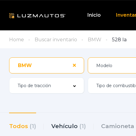
Inicio
Inventa
Home
Buscar inventario
BMW
528 Ia
BMW
Todos
(1)
Vehículo
(1)
Camioneta