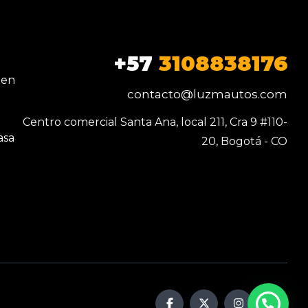
+57
3108838176
 en
contacto@luzmautos.com
Centro comercial Santa Ana, local 211, Cra 9 #110-
asa
20, Bogotá - CO