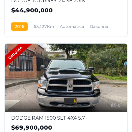
DODGE JOURNEY 2.4 SE 2016
$44,900,000
2016
63,127Km
Automática
Gasolina
4x2
Vendido
6
DODGE RAM 1500 SLT 4X4 5.7
$69,900,000