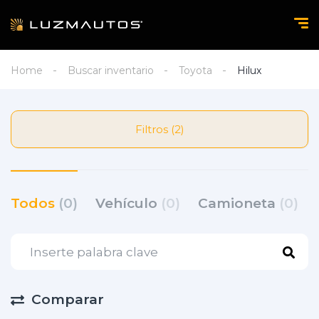
Home
Buscar inventario
Toyota
Hilux
Filtros (2)
Todos
(0)
Vehículo
(0)
Camioneta
(0)
Comparar