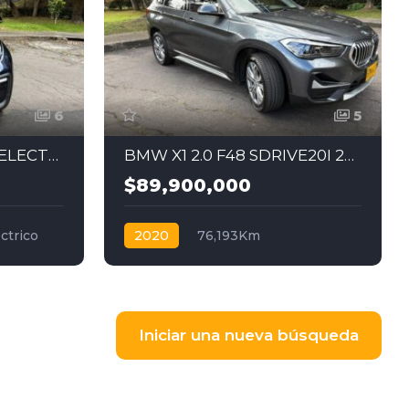
6
5
BMW I3 ATELIER 2021 ELECTRICO
BMW X1 2.0 F48 SDRIVE20I 2020
$89,900,000
ctrico
2020
76,193Km
Automática
Gasolina
4x2
Iniciar una nueva búsqueda