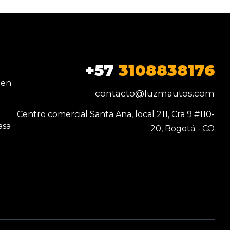
+57
3108838176
 en
contacto@luzmautos.com
Centro comercial Santa Ana, local 211, Cra 9 #110-
asa
20, Bogotá - CO