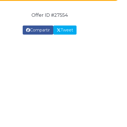
Offer ID #27554
Compartir
Tweet