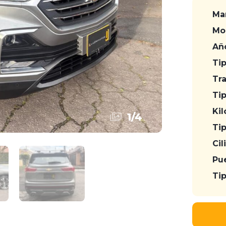
Ma
Mo
Añ
Tip
Tr
Tip
Kil
1
/
4
Ti
Cil
Pue
Tip