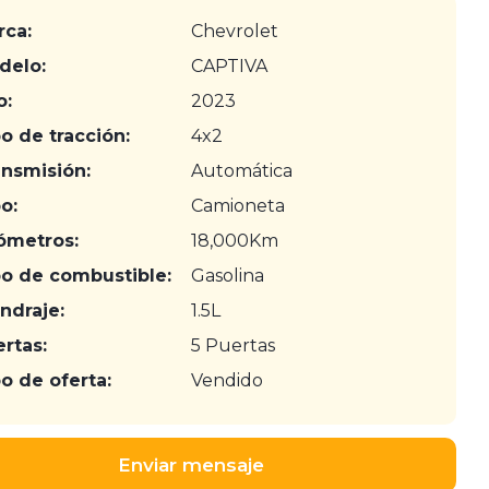
rca:
Chevrolet
delo:
CAPTIVA
o:
2023
o de tracción:
4x2
ansmisión:
Automática
o:
Camioneta
ómetros:
18,000Km
po de combustible:
Gasolina
indraje:
1.5L
rtas:
5 Puertas
o de oferta:
Vendido
Enviar mensaje