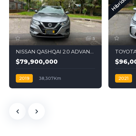
Híbrido
5
NISSAN QASHQAI 2.0 ADVANCE 2019
$79,900,000
$96,0
2019
38,307Km
2021
Automática
Gasolina
4x2
Automáti