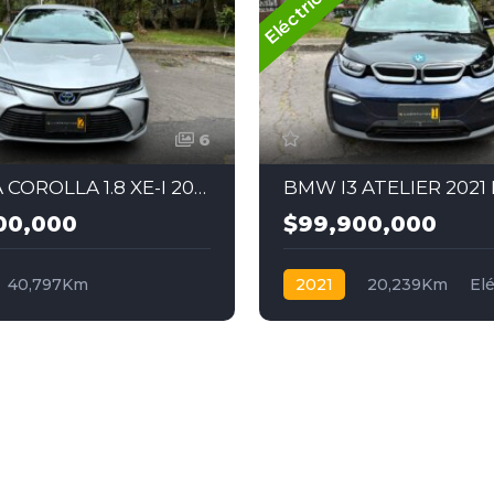
Eléctrico
6
TOYOTA COROLLA 1.8 XE-I 2021 HIBRIDO
00,000
$99,900,000
40,797Km
2021
20,239Km
Elé
ca
Híbrido
4x2