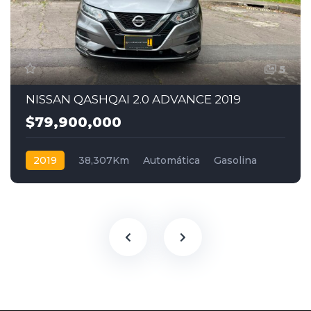
5
NISSAN QASHQAI 2.0 ADVANCE 2019
$79,900,000
2019
38,307Km
Automática
Gasolina
4x2