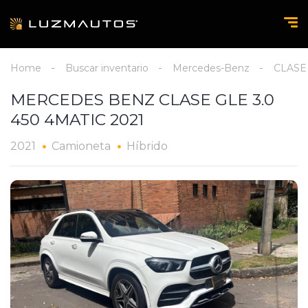
Home
Buscar inventario
Mercedes-Benz
CLASE
MERCEDES BENZ CLASE GLE 3.0
450 4MATIC 2021
2021
Camioneta
Híbrido