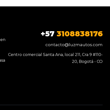
+57
3108838176
 en
contacto@luzmautos.com
Centro comercial Santa Ana, local 211, Cra 9 #110-
asa
20, Bogotá - CO