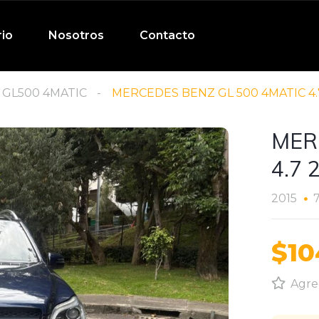
rio
Nosotros
Contacto
GL500 4MATIC
MERCEDES BENZ GL 500 4MATIC 4.
MER
4.7 
2015
$10
Agreg