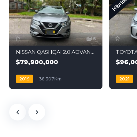
Híbrido
5
NISSAN QASHQAI 2.0 ADVANCE 2019
$79,900,000
$96,0
2019
38,307Km
2021
Automática
Gasolina
4x2
Automáti