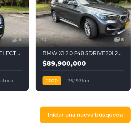
6
5
BMW I3 ATELIER 2021 ELECTRICO
BMW X1 2.0 F48 SDRIVE20I 2020
$89,900,000
ctrico
2020
76,193Km
Automática
Gasolina
4x2
Iniciar una nueva búsqueda