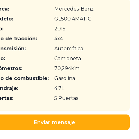
rca:
Mercedes-Benz
delo:
GL500 4MATIC
o:
2015
o de tracción:
4x4
ansmisión:
Automática
o:
Camioneta
ómetros:
70,294Km
po de combustible:
Gasolina
indraje:
4.7L
rtas:
5 Puertas
Enviar mensaje