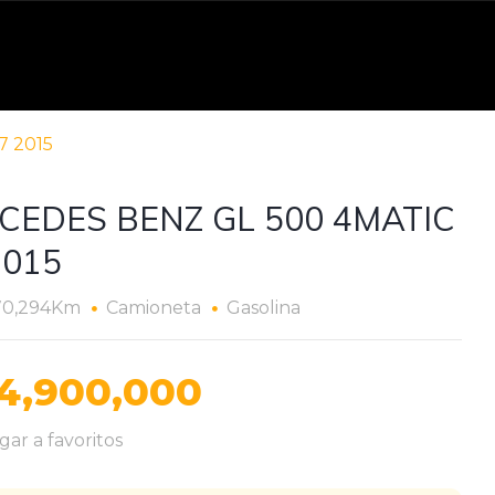
7 2015
CEDES BENZ GL 500 4MATIC
2015
70,294Km
Camioneta
Gasolina
4,900,000
ar a favoritos