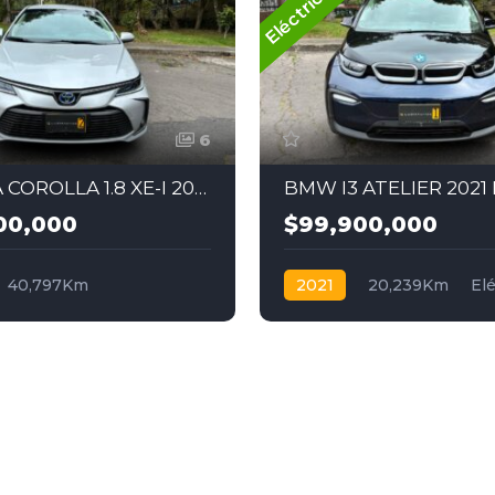
Eléctrico
6
TOYOTA COROLLA 1.8 XE-I 2021 HIBRIDO
00,000
$99,900,000
40,797Km
2021
20,239Km
Elé
ca
Híbrido
4x2