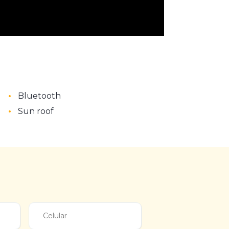
•
Bluetooth
•
Sun roof