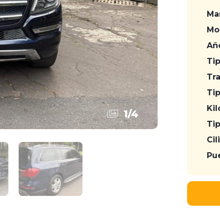
Ma
Mo
Añ
Tip
Tr
Tip
Kil
1
/
4
Ti
Cil
Pue