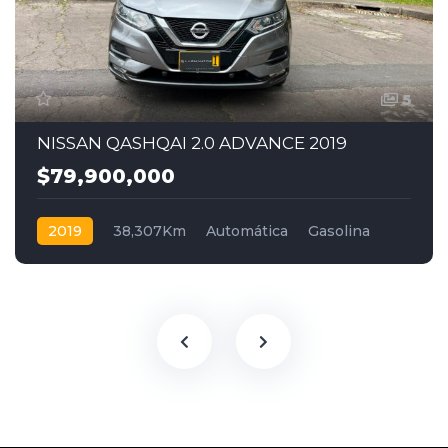
5
NISSAN QASHQAI 2.0 ADVANCE 2019
$79,900,000
2019
38,307Km
Automática
Gasolina
4x2